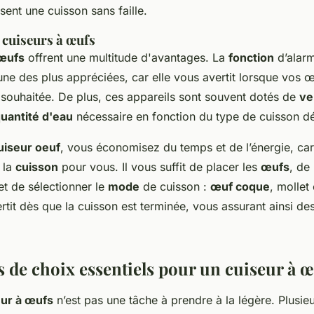
ssent une cuisson sans faille.
 cuiseurs à œufs
 œufs
offrent une multitude d'avantages. La
fonction
d’alarm
ne des plus appréciées, car elle vous avertit lorsque vos œu
souhaitée. De plus, ces appareils sont souvent dotés de
ve
uantité d'eau
nécessaire en fonction du type de cuisson dé
uiseur oeuf
, vous économisez du temps et de l’énergie, car 
 la
cuisson
pour vous. Il vous suffit de placer les
œufs
, de 
et de sélectionner le
mode
de cuisson :
œuf coque
, mollet
tit dès que la cuisson est terminée, vous assurant ainsi de
s de choix essentiels pour un cuiseur à 
eur à œufs
n’est pas une tâche à prendre à la légère. Plusieu