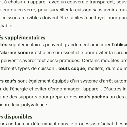
t à choisir un appareil avec un couvercle transparent, souv
haleur ou en verre, pour surveiller la cuisson sans avoir à ouv
cuisson amovibles doivent être faciles à nettoyer pour gar
chable.
és supplémentaires
ités
supplémentaires peuvent grandement améliorer l’
utilis
’
alarme sonore
est bien sûr essentielle pour éviter la surcu
s peuvent s’avérer tout aussi pratiques. Certains modèles p
ifférents types de cuisson :
œufs coque
, mollets, durs ou
rs œufs
sont également équipés d’un système d’arrêt automat
de l’énergie et éviter d’endommager l’appareil. D'autres in
mme des supports pour préparer des
œufs pochés
ou des o
core leur polyvalence.
es disponibles
ours un facteur déterminant dans le processus d’achat. Les