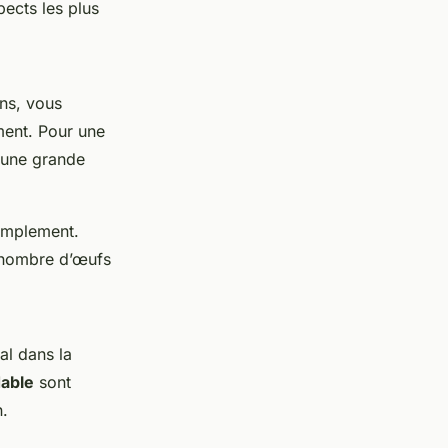
pects les plus
ins, vous
ment. Pour une
 une grande
amplement.
e nombre d’œufs
al dans la
dable
sont
n.