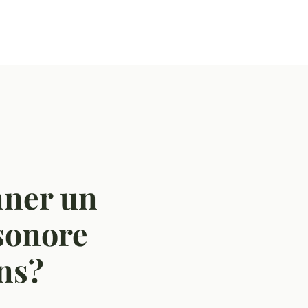
nner un
sonore
ons?