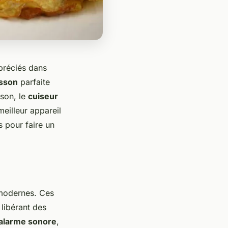
ppréciés dans
isson
parfaite
sson, le
cuiseur
eilleur appareil
s pour faire un
 modernes. Ces
libérant des
alarme sonore
,