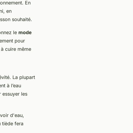
ctionnement. En
ni, en
sson souhaité.
ionnez le
mode
atement pour
nt à cuire même
évité. La plupart
nt à l’eau
r essuyer les
voir d'eau,
 tiède fera