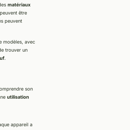
 des
matériaux
peuvent être
és peuvent
de modèles, avec
de trouver un
uf
.
n comprendre son
 une
utilisation
aque appareil a