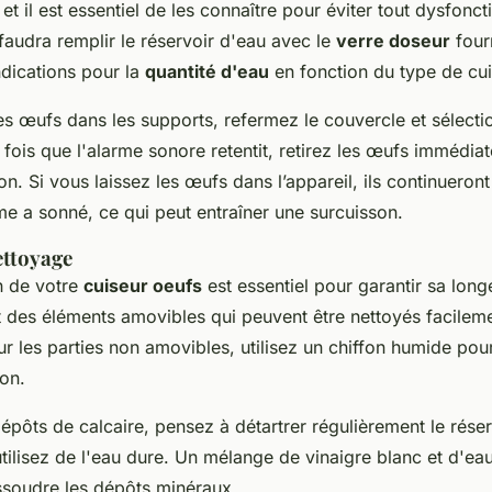
, et il est essentiel de les connaître pour éviter tout dysfon
 faudra remplir le réservoir d'eau avec le
verre doseur
four
ndications pour la
quantité d'eau
en fonction du type de cui
es œufs dans les supports, refermez le couvercle et sélect
fois que l'alarme sonore retentit, retirez les œufs immédi
on. Si vous laissez les œufs dans l’appareil, ils continuero
me a sonné, ce qui peut entraîner une surcuisson.
ettoyage
n de votre
cuiseur oeufs
est essentiel pour garantir sa long
t des éléments amovibles qui peuvent être nettoyés facileme
 les parties non amovibles, utilisez un chiffon humide pou
son.
dépôts de calcaire, pensez à détartrer régulièrement le réser
utilisez de l'eau dure. Un mélange de vinaigre blanc et d'eau
issoudre les dépôts minéraux.