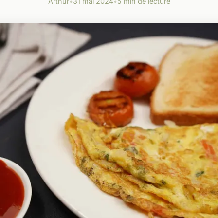
Arthur
•
31 mai 2024
•
5 min de lecture