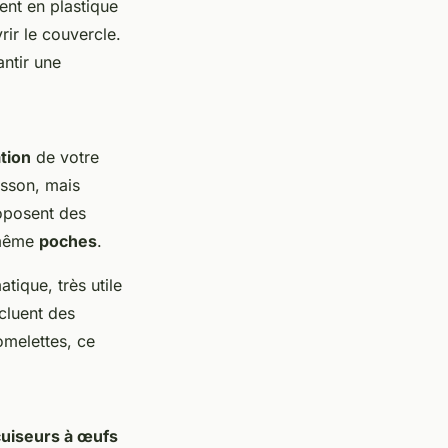
ent en plastique
rir le couvercle.
antir une
ation
de votre
isson, mais
roposent des
 même
poches
.
ique, très utile
cluent des
melettes, ce
cuiseurs à œufs