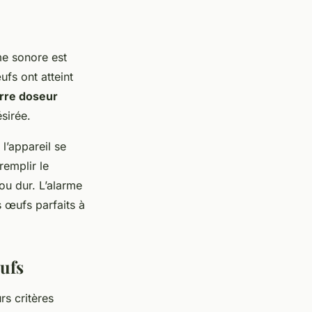
e sonore est
fs ont atteint
rre doseur
sirée.
l’appareil se
remplir le
 ou dur. L’alarme
s œufs parfaits à
œufs
rs critères