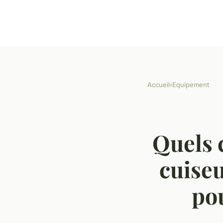
Accueil
›
Equipement
Quels 
cuiseu
pou