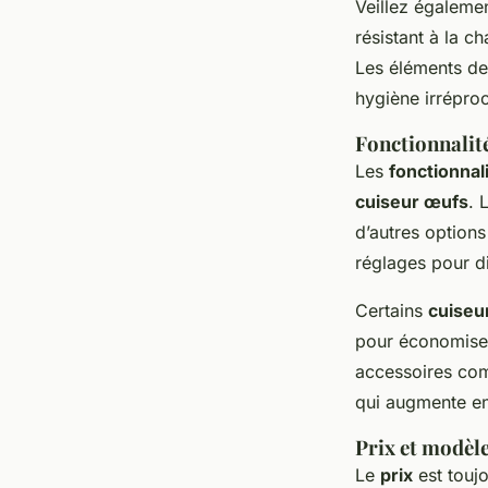
Veillez égalemen
résistant à la c
Les éléments de 
hygiène irrépro
Fonctionnalit
Les
fonctionnal
cuiseur œufs
. L
d’autres option
réglages pour d
Certains
cuiseu
pour économiser 
accessoires co
qui augmente en
Prix et modèl
Le
prix
est touj