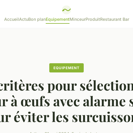
Accueil
Actu
Bon plan
Equipement
Minceur
Produit
Restaurant Bar
EQUIPEMENT
critères pour sélectio
r à œufs avec alarme 
r éviter les surcuiss