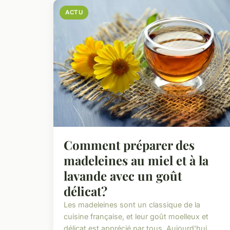
ACTU
Comment préparer des
madeleines au miel et à la
lavande avec un goût
délicat?
Les madeleines sont un classique de la
cuisine française, et leur goût moelleux et
délicat est apprécié par tous. Aujourd'hui,