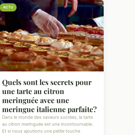
ACTU
Quels sont les secrets pour
une tarte au citron
meringuée avec une
meringue italienne parfaite?
Dans le monde des saveurs sucrées, la tarte
au citron meringuée est une incontournable.
Et si nous ajoutions une petite touche