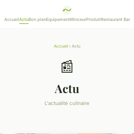
Accueil
Actu
Bon plan
Equipement
Minceur
Produit
Restaurant Bar
Accueil
› Actu
📰
Actu
L'actualité culinaire